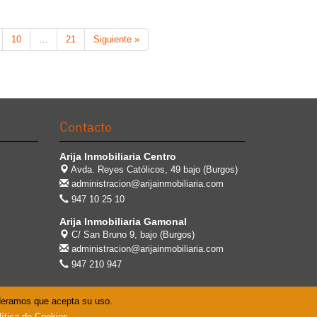
10
…
21
Siguiente »
Contacto
Arija Inmobiliaria Centro
Avda. Reyes Católicos, 49 bajo (Burgos)
administracion@arijainmobiliaria.com
947 10 25 10
Arija Inmobiliaria Gamonal
C/ San Bruno 9, bajo (Burgos)
administracion@arijainmobiliaria.com
947 210 947
ideramos que acepta su uso.
lítica de Cookies