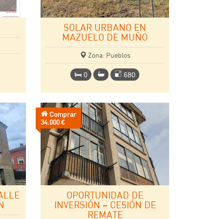
SOLAR URBANO EN
MAZUELO DE MUÑO
Zona: Pueblos
0
680
Comprar
Precio:
34.000 €
ALLE
OPORTUNIDAD DE
N
INVERSIÓN – CESIÓN DE
REMATE