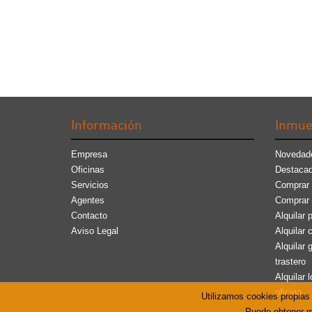
Información
Inmue
Empresa
Novedad
Oficinas
Destaca
Servicios
Comprar 
Agentes
Comprar
Contacto
Alquilar 
Aviso Legal
Alquilar 
Alquilar 
trastero
Alquilar l
oficina
Utilizamos cookies propias
Puede obtener m