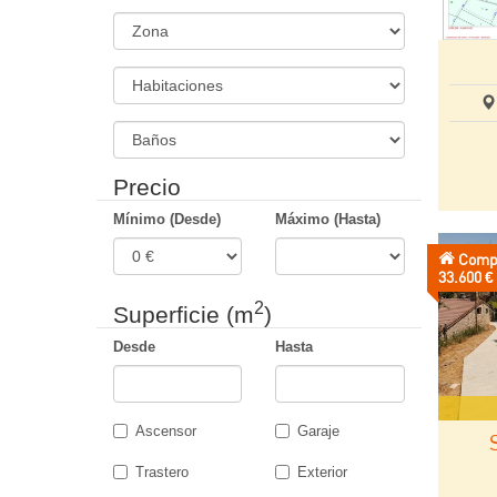
Inmueble
Zona
Habitaciones
Banos
Precio
Mínimo (Desde)
Máximo (Hasta)
Comp
Precio:
33.600 €
2
Superficie (m
)
Desde
Hasta
Ascensor
Garaje
Trastero
Exterior