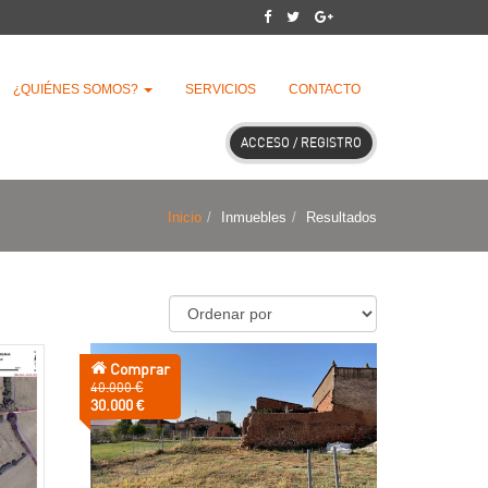
¿QUIÉNES SOMOS?
SERVICIOS
CONTACTO
ACCESO / REGISTRO
Inicio
Inmuebles
Resultados
Comprar
Precio
40.000 €
anterior:
Precio:
30.000 €