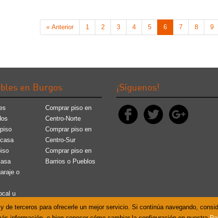
« Anterior
1
2
3
4
5
6
7
8
9
bles en Burgos
¡Síguenos!
es
Comprar piso en
dos
Centro-Norte
piso
Comprar piso en
 casa
Centro-Sur
piso
Comprar piso en
casa
Barrios o Pueblos
garaje o
ocal u
 y de terceros para ofrecerle un mejor servicio. Si continúa navegando, cons
ás información, o bien conocer cómo cambiar la configuración en nuestra
Po