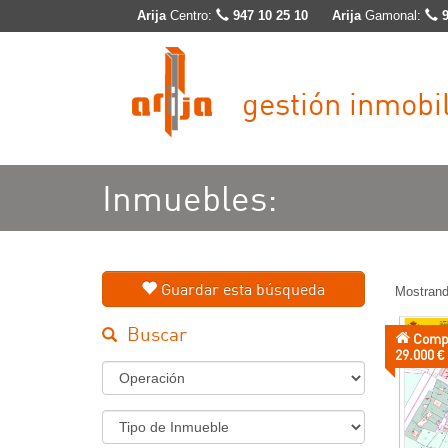
Arija
Centro:
947 10 25 10
Arija
Gamonal:
gestión inmobil
Inmuebles:
Guardar esta búsqueda
Mostrand
Buscar
Comp
Precio:
29.000 €
Régimen
Tipo
de