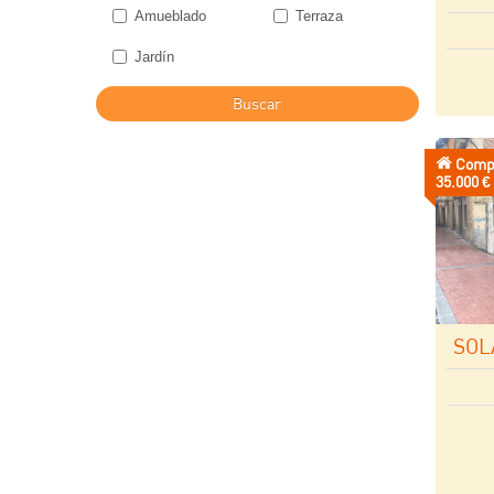
Amueblado
Terraza
Jardín
Buscar
Comp
Precio:
35.000 €
SOL