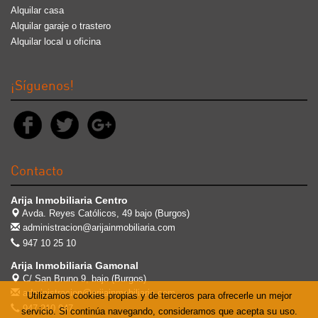
Alquilar casa
Alquilar garaje o trastero
Alquilar local u oficina
¡Síguenos!
Contacto
Arija Inmobiliaria Centro
Avda. Reyes Católicos, 49 bajo (Burgos)
administracion@arijainmobiliaria.com
947 10 25 10
Arija Inmobiliaria Gamonal
C/ San Bruno 9, bajo (Burgos)
administracion@arijainmobiliaria.com
Utilizamos cookies propias y de terceros para ofrecerle un mejor
947 210 947
servicio. Si continúa navegando, consideramos que acepta su uso.