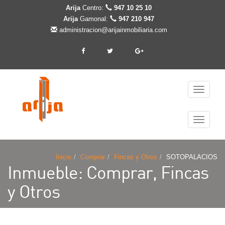
Arija
Centro:
947 10 25 10
Arija
Gamonal:
947 210 947
administracion@arijainmobiliaria.com
Cambiar
navegaci
Cambiar
navegaci
Inicio
Comprar
Fincas y Otros
SOTOPALACIOS
Inmueble: Comprar, Fincas
y Otros