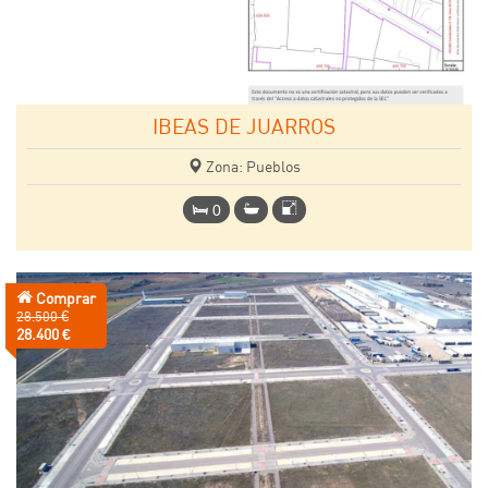
IBEAS DE JUARROS
Zona: Pueblos
0
Comprar
Precio
28.500 €
anterior:
Precio:
28.400 €