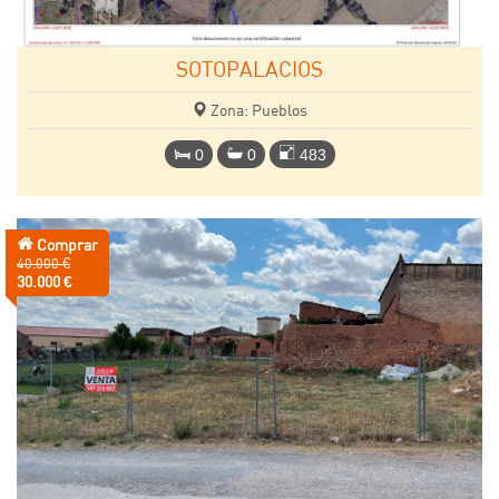
SOTOPALACIOS
Zona: Pueblos
0
0
483
Comprar
Precio
40.000 €
anterior:
Precio:
30.000 €