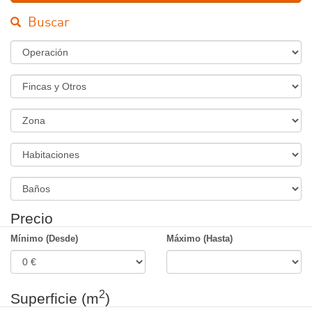
Buscar
Régimen
Tipo
de
Inmueble
Zona
Habitaciones
Banos
Precio
Mínimo (Desde)
Máximo (Hasta)
2
Superficie (m
)