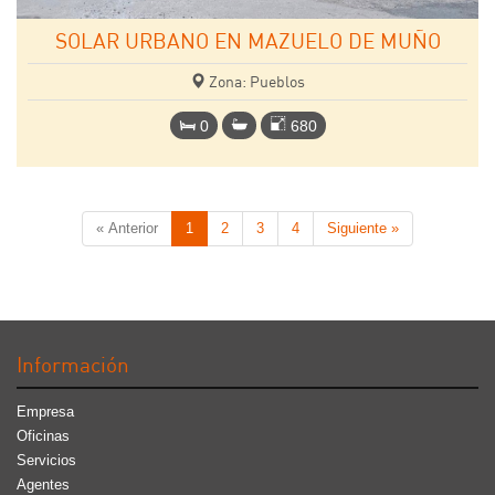
SOLAR URBANO EN MAZUELO DE MUÑO
Zona: Pueblos
0
680
« Anterior
1
2
3
4
Siguiente »
Información
Empresa
Oficinas
Servicios
Agentes