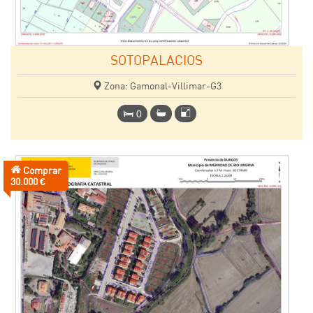
SOTOPALACIOS
Zona: Gamonal-Villimar-G3
0
Comprar
Precio:
30.000 €