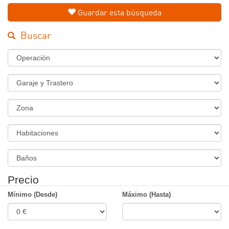
Guardar esta búsqueda
Buscar
Régimen
Tipo
de
Inmueble
Zona
Habitaciones
Banos
Precio
Mínimo (Desde)
Máximo (Hasta)