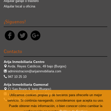
Alquilar garaje o trastero
Alquilar local u oficina
¡Síguenos!
Contacto
Arija Inmobiliaria Centro
Avda. Reyes Católicos, 49 bajo (Burgos)
administracion@arijainmobiliaria.com
947 10 25 10
Arija Inmobiliaria Gamonal
C/ San Bruno 9, bajo (Burgos)
administracion@arijainmobiliaria.com
Utilizamos cookies propias y de terceros para ofrecerle un mejor
947 210 947
servicio. Si continúa navegando, consideramos que acepta su uso.
Puede obtener más información, o bien conocer cómo cambiar la