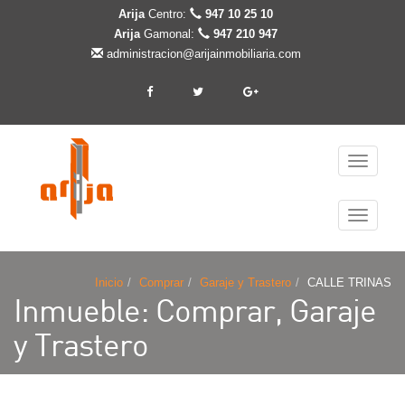
Arija
Centro:
947 10 25 10
Arija
Gamonal:
947 210 947
administracion@arijainmobiliaria.com
Cambiar
navegaci
Cambiar
navegaci
Inicio
Comprar
Garaje y Trastero
CALLE TRINAS
Inmueble: Comprar, Garaje
y Trastero