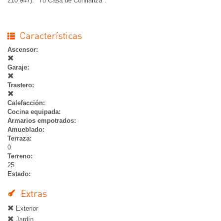
210 947). "Tu Casa de Confianza".
Características
Ascensor:
Garaje:
Trastero:
Calefacción:
Cocina equipada:
Armarios empotrados:
Amueblado:
Terraza:
0
Terreno:
25
Estado:
Extras
Exterior
Jardín