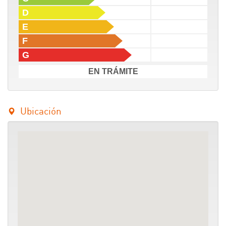
D
E
F
G
EN TRÁMITE
Ubicación