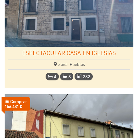
ESPECTACULAR CASA EN IGLESIAS
Zona: Pueblos
4
3
282
Comprar
Precio:
156.481 €