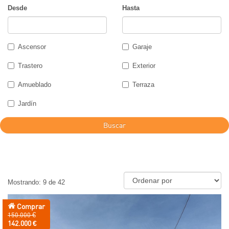
Desde
Hasta
Ascensor
Garaje
Trastero
Exterior
Amueblado
Terraza
Jardín
Buscar
Mostrando: 9 de 42
Comprar
Precio
150.000 €
anterior:
Precio:
142.000 €