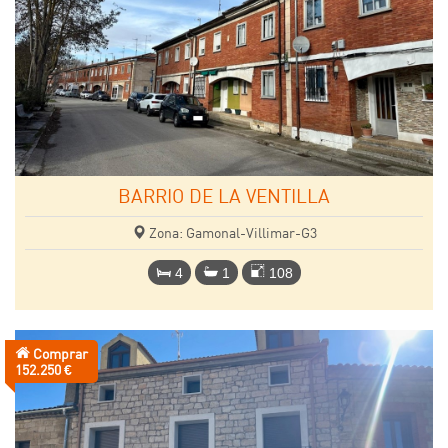
BARRIO DE LA VENTILLA
Zona: Gamonal-Villimar-G3
4
1
108
Comprar
Precio:
152.250 €