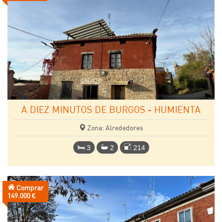
A DIEZ MINUTOS DE BURGOS - HUMIENTA
Zona: Alrededores
3
2
214
Comprar
Precio:
149.000 €