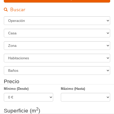
Buscar
Régimen
Tipo
de
Inmueble
Zona
Habitaciones
Banos
Precio
Mínimo (Desde)
Máximo (Hasta)
2
Superficie (m
)