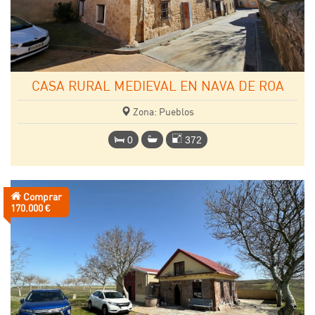
CASA RURAL MEDIEVAL EN NAVA DE ROA
Zona: Pueblos
0
372
Comprar
Precio:
170.000 €