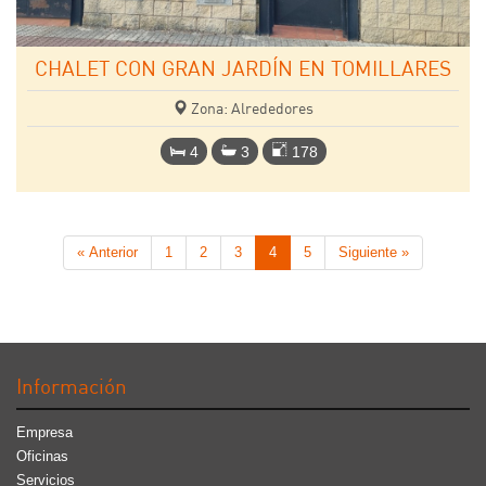
CHALET CON GRAN JARDÍN EN TOMILLARES
Zona: Alrededores
4
3
178
« Anterior
1
2
3
4
5
Siguiente »
Información
Empresa
Oficinas
Servicios