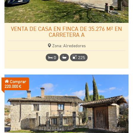
VENTA DE CASA EN FINCA DE 35.276 M² EN
CARRETERA A
Zona: Alrededores
0
225
Comprar
Precio:
220.000 €