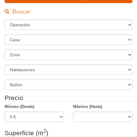
Buscar
Régimen
Tipo
de
Inmueble
Zona
Habitaciones
Banos
Precio
Mínimo (Desde)
Máximo (Hasta)
2
Superficie (m
)