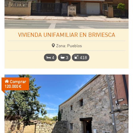
VIVIENDA UNIFAMILIAR EN BRIVIESCA
Zona: Pueblos
4
3
418
Comprar
Precio:
120.000 €