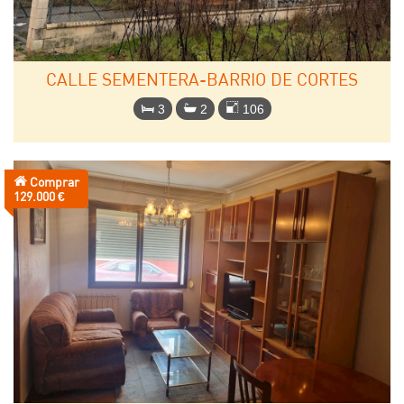
CALLE SEMENTERA-BARRIO DE CORTES
3
2
106
Comprar
Precio:
129.000 €