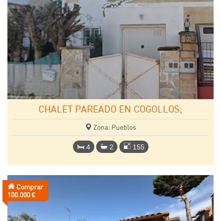
CHALET PAREADO EN COGOLLOS;
Zona: Pueblos
4
2
155
Comprar
Precio:
100.000 €