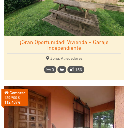
¡Gran Oportunidad! Vivienda + Garaje
Independiente
Zona: Alrededores
0
156
Comprar
Precio
120.900 €
anterior:
Precio:
112.437 €