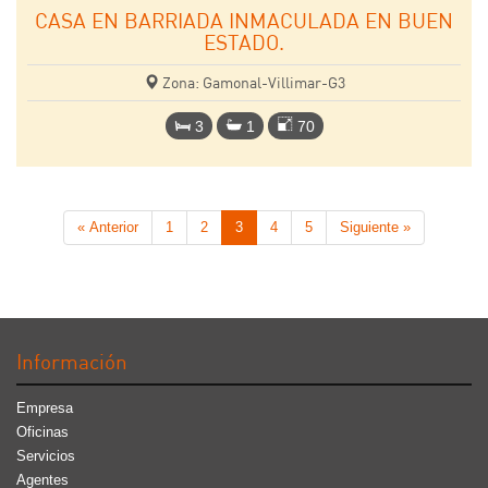
CASA EN BARRIADA INMACULADA EN BUEN
ESTADO.
Zona: Gamonal-Villimar-G3
3
1
70
« Anterior
1
2
3
4
5
Siguiente »
Información
Empresa
Oficinas
Servicios
Agentes