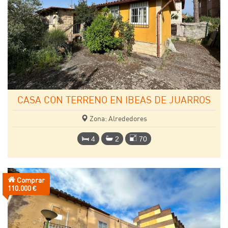
CASA CON TERRENO EN IBEAS DE JUARROS
Zona: Alrededores
4
2
70
Comprar
Precio:
110.000 €