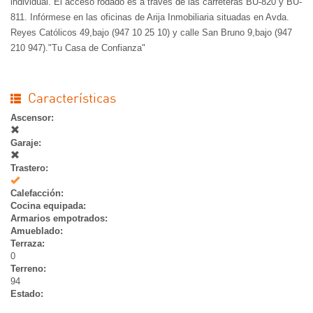
individual. El acceso rodado es a través de las carreteras BU-820 y BU-
811. Infórmese en las oficinas de Arija Inmobiliaria situadas en Avda.
Reyes Católicos 49,bajo (947 10 25 10) y calle San Bruno 9,bajo (947
210 947)."Tu Casa de Confianza"
Características
Ascensor:
Garaje:
Trastero:
Si
Calefacción:
Cocina equipada:
Armarios empotrados:
Amueblado:
Terraza:
0
Terreno:
94
Estado: