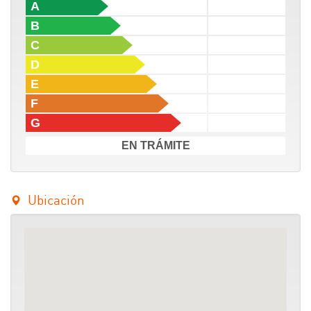
A
B
C
D
E
F
G
EN TRÁMITE
Ubicación