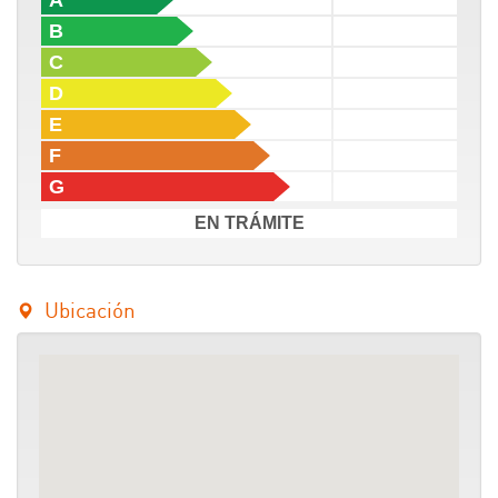
B
C
D
E
F
G
EN TRÁMITE
Ubicación