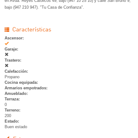
en Avda. Reyes Católicos 49, bajo (947 10 25 10) y calle San Bruno 9,
bajo (947 210 947). "Tu Casa de Confianza".
Características
Ascensor:
Si
Garaje:
Trastero:
Calefacción:
Propano
Cocina equipada:
Armarios empotrados:
Amueblado:
Terraza:
0
Terreno:
200
Estado:
Buen estado