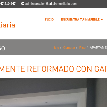
947 210 947
administracion@arijainmobiliaria.com
INICIO
ENCUENTRA TU INMUEBLE
iaria
so
Inicio
Comprar
Piso
APARTAME
MENTE REFORMADO CON GAR