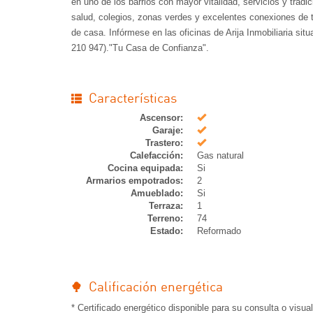
en uno de los barrios con mayor vitalidad, servicios y tra
salud, colegios, zonas verdes y excelentes conexiones de 
de casa. Infórmese en las oficinas de Arija Inmobiliaria si
210 947)."Tu Casa de Confianza".
Características
Si
Ascensor:
Si
Garaje:
Si
Trastero:
Calefacción:
Gas natural
Cocina equipada:
Si
Armarios empotrados:
2
Amueblado:
Si
Terraza:
1
Terreno:
74
Estado:
Reformado
Calificación energética
* Certificado energético disponible para su consulta o visua