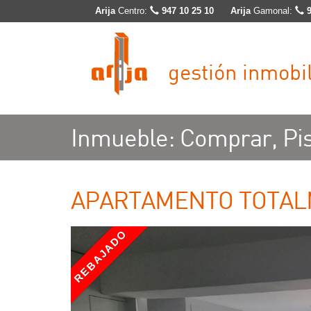
Arija
Centro:
947 10 25 10
Arija
Gamonal:
gestión inmobil
Inmueble: Comprar, Pi
APARTAMENTO TOTAL
REBAJADO