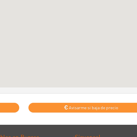
Avisarme si baja de precio
bles en Burgos
¡Síguenos!