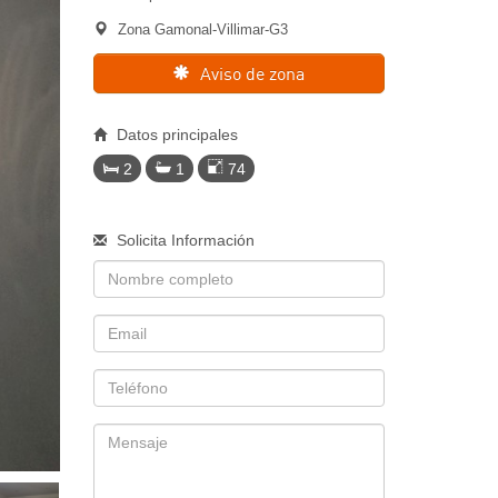
Zona Gamonal-Villimar-G3
Aviso de zona
Datos principales
2
1
74
Solicita Información
Nombre
Email
Telefono
Mensaje