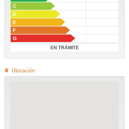
C
D
E
F
G
EN TRÁMITE
Ubicación