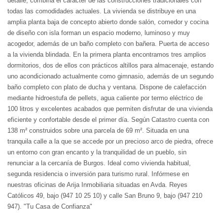
detalle, combina el carácter de las construcciones tradicionales con
todas las comodidades actuales. La vivienda se distribuye en una
amplia planta baja de concepto abierto donde salón, comedor y cocina
de diseño con isla forman un espacio moderno, luminoso y muy
acogedor, además de un baño completo con bañera. Puerta de acceso
a la vivienda blindada. En la primera planta encontramos tres amplios
dormitorios, dos de ellos con prácticos altillos para almacenaje, estando
uno acondicionado actualmente como gimnasio, además de un segundo
baño completo con plato de ducha y ventana. Dispone de calefacción
mediante hidroestufa de pellets, agua caliente por termo eléctrico de
100 litros y excelentes acabados que permiten disfrutar de una vivienda
eficiente y confortable desde el primer día. Según Catastro cuenta con
138 m² construidos sobre una parcela de 69 m². Situada en una
tranquila calle a la que se accede por un precioso arco de piedra, ofrece
un entorno con gran encanto y la tranquilidad de un pueblo, sin
renunciar a la cercanía de Burgos. Ideal como vivienda habitual,
segunda residencia o inversión para turismo rural. Infórmese en
nuestras oficinas de Arija Inmobiliaria situadas en Avda. Reyes
Católicos 49, bajo (947 10 25 10) y calle San Bruno 9, bajo (947 210
947). "Tu Casa de Confianza"