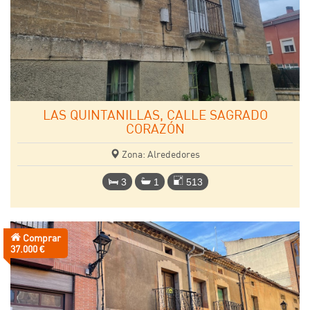
LAS QUINTANILLAS, CALLE SAGRADO
CORAZÓN
Zona: Alrededores
3
1
513
Comprar
Precio:
37.000 €