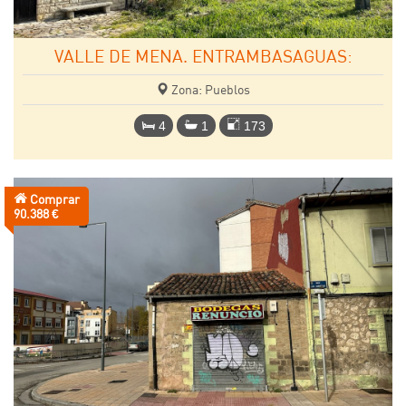
VALLE DE MENA. ENTRAMBASAGUAS:
Zona: Pueblos
4
1
173
Comprar
Precio:
90.388 €