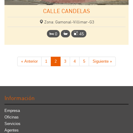
CALLE CANDELAS
Zona: Gamonal-Villimar-G3
0
45
« Anterior
1
2
3
4
5
Siguiente »
Información
Empresa
Oficinas
Servicios
Agentes