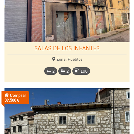
SALAS DE LOS INFANTES
Zona: Pueblos
2
2
190
Comprar
Precio:
39.500 €