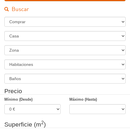
Buscar
Régimen
Tipo
de
Inmueble
Zona
Habitaciones
Banos
Precio
Mínimo (Desde)
Máximo (Hasta)
2
Superficie (m
)