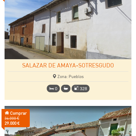
SALAZAR DE AMAYA-SOTRESGUDO
Zona: Pueblos
0
328
Comprar
Precio
34.000 €
anterior:
Precio:
29.000 €