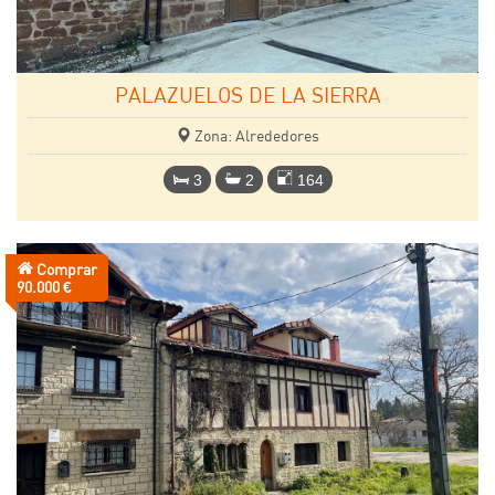
PALAZUELOS DE LA SIERRA
Zona: Alrededores
3
2
164
Comprar
Precio:
90.000 €