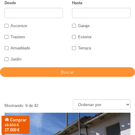
Desde
Hasta
Ascensor
Garaje
Trastero
Exterior
Amueblado
Terraza
Jardín
Buscar
Mostrando: 9 de 42
Comprar
Precio
28.500 €
anterior:
Precio:
27.000 €