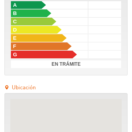
A
B
C
D
E
F
G
EN TRÁMITE
Ubicación