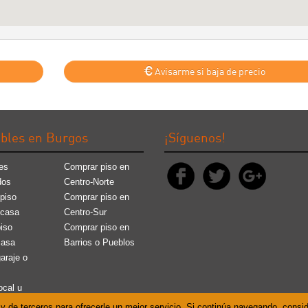
Avisarme si baja de precio
bles en Burgos
¡Síguenos!
es
Comprar piso en
dos
Centro-Norte
piso
Comprar piso en
 casa
Centro-Sur
piso
Comprar piso en
casa
Barrios o Pueblos
garaje o
ocal u
 y de terceros para ofrecerle un mejor servicio. Si continúa navegando, cons