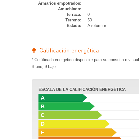
Armarios empotrados:
Amueblado:
Terraza:
0
Terreno:
50
Estado:
A reformar
Calificación energética
* Certificado energético disponible para su consulta o visua
Bruno, 9 bajo
ESCALA DE LA CALIFICACIÓN ENERGÉTICA
A
B
C
D
E