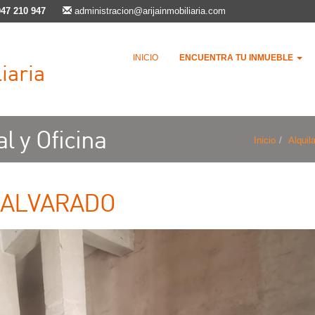
947 210 947
administracion@arijainmobiliaria.com
INICIO
ENCUENTRA TU INMUEBLE
iaria
l y Oficina
Inicio
Alquila
 ALVARADO