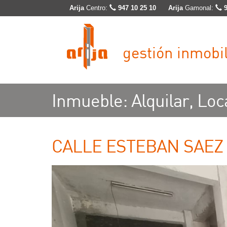
Arija
Centro:
947 10 25 10
Arija
Gamonal:
gestión inmobil
Inmueble: Alquilar, Loca
CALLE ESTEBAN SAEZ