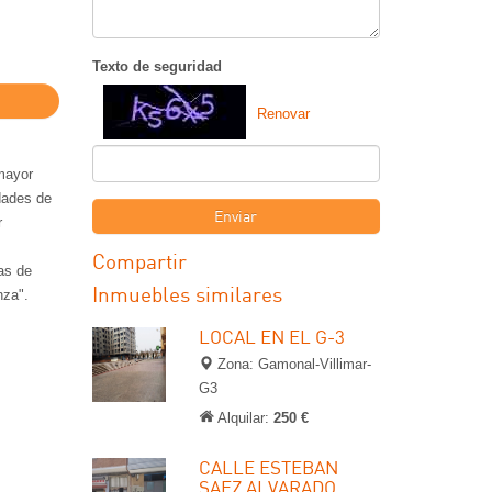
Texto de seguridad
Renovar
 mayor
idades de
Enviar
r
Compartir
nas de
Inmuebles similares
nza".
LOCAL EN EL G-3
Zona: Gamonal-Villimar-
G3
Alquilar:
250 €
CALLE ESTEBAN
SAEZ ALVARADO